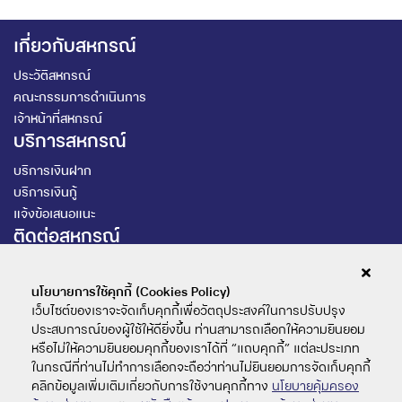
เกี่ยวกับสหกรณ์
ประวัติสหกรณ์
คณะกรรมการดำเนินการ
เจ้าหน้าที่สหกรณ์
บริการสหกรณ์
บริการเงินฝาก
บริการเงินกู้
แจ้งข้อเสนอแนะ
ติดต่อสหกรณ์
สหกรณ์ออมทรัพย์ฯ ม.รามคำแหง จำกัด
นโยบายการใช้คุกกี้ (Cookies Policy)
เว็บไซต์ของเราจะจัดเก็บคุกกี้เพื่อวัตถุประสงค์ในการปรับปรุง
@159uklpq
ประสบการณ์ของผู้ใช้ให้ดียิ่งขึ้น ท่านสามารถเลือกให้ความยินยอม
หรือไม่ให้ความยินยอมคุกกี้ของเราได้ที่ “แถบคุกกี้” แต่ละประเภท
02-3108000 ต่อ 4265
ในกรณีที่ท่านไม่ทำการเลือกจะถือว่าท่านไม่ยินยอมการจัดเก็บคุกกี้
คลิกข้อมูลเพิ่มเติมเกี่ยวกับการใช้งานคุกกี้ทาง
นโยบายคุ้มครอง