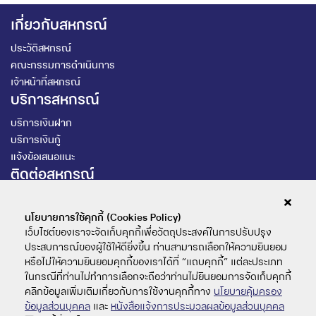
เกี่ยวกับสหกรณ์
ประวัติสหกรณ์
คณะกรรมการดำเนินการ
เจ้าหน้าที่สหกรณ์
บริการสหกรณ์
บริการเงินฝาก
บริการเงินกู้
แจ้งข้อเสนอแนะ
ติดต่อสหกรณ์
สหกรณ์ออมทรัพย์ฯ ม.รามคำแหง จำกัด
นโยบายการใช้คุกกี้ (Cookies Policy)
เว็บไซต์ของเราจะจัดเก็บคุกกี้เพื่อวัตถุประสงค์ในการปรับปรุง
@159uklpq
ประสบการณ์ของผู้ใช้ให้ดียิ่งขึ้น ท่านสามารถเลือกให้ความยินยอม
หรือไม่ให้ความยินยอมคุกกี้ของเราได้ที่ “แถบคุกกี้” แต่ละประเภท
02-3108000 ต่อ 4265
ในกรณีที่ท่านไม่ทำการเลือกจะถือว่าท่านไม่ยินยอมการจัดเก็บคุกกี้
คลิกข้อมูลเพิ่มเติมเกี่ยวกับการใช้งานคุกกี้ทาง
นโยบายคุ้มครอง
ดาวน์โหลดแอปพลิเคชัน
ข้อมูลส่วนบุคคล
และ
หนังสือแจ้งการประมวลผลข้อมูลส่วนบุคคล